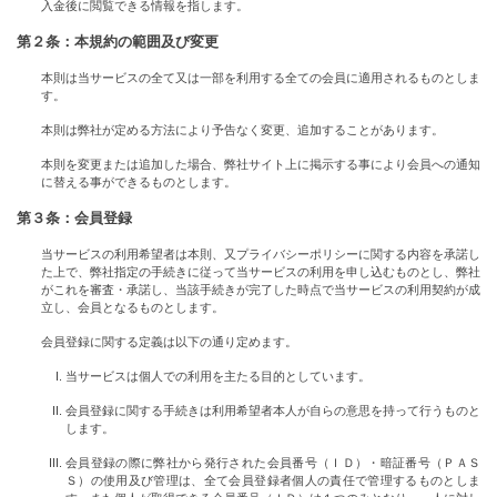
入金後に閲覧できる情報を指します。
第２条：本規約の範囲及び変更
本則は当サービスの全て又は一部を利用する全ての会員に適用されるものとしま
す。
本則は弊社が定める方法により予告なく変更、追加することがあります。
本則を変更または追加した場合、弊社サイト上に掲示する事により会員への通知
に替える事ができるものとします。
第３条：会員登録
当サービスの利用希望者は本則、又プライバシーポリシーに関する内容を承諾し
た上で、弊社指定の手続きに従って当サービスの利用を申し込むものとし、弊社
がこれを審査・承諾し、当該手続きが完了した時点で当サービスの利用契約が成
立し、会員となるものとします。
会員登録に関する定義は以下の通り定めます。
当サービスは個人での利用を主たる目的としています。
会員登録に関する手続きは利用希望者本人が自らの意思を持って行うものと
します。
会員登録の際に弊社から発行された会員番号（ＩＤ）・暗証番号（ＰＡＳ
Ｓ）の使用及び管理は、全て会員登録者個人の責任で管理するものとしま