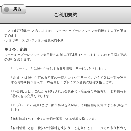
戻る
ご利用規約
コスモ(以下｢弊社｣と言います)は、ジョッキーズセレクション会員規約を以下の通り
定めます。
(ジョッキーズセレクション会員規約本則)
第１条：定義
ジョッキーズセレクション会員規約本則(以下｢本則｣と言います)における用語を下記
の通り定義します。
｢当サービス｣とは弊社が提供する各種情報、サービスを指します。
｢会員｣とは弊社が定める所定の手続きに従い当サービスの全て又は一部を利用
する資格を持つ個人で、JS会員とJSプレミアム会員の総称を指します。
｢JS会員｣とは、当社から発行された会員番号・暗証番号を所有し、無料情報を
閲覧できる会員を指します。
｢JSプレミアム会員｣とは、参加料金を入金後、有料情報を閲覧できる会員を指
します。
｢無料情報｣とは、全ての会員が閲覧できる情報を指します。
｢有料情報｣とは、後払い情報料を支払うことを条件として、指定の参加料金を