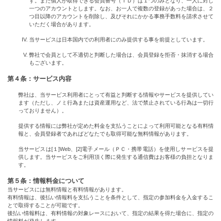
す。また個人が取得できる会員番号（ＩＤ）は１つのみとなり、一人に対し
一つのアカウントとします。なお、お一人で複数の登録があった場合は、２
つ目以降のアカウントを削除し、及びそれにかかる事務手数料を請求させて
いただく場合があります。
当サービスは日本国内での利用者にのみ提供する事を前提としています。
弊社で会員として不適切と判断した場合は、会員登録を拒否・抹消する場合
もございます。
第４条：サービス内容
弊社は、当サービス利用者にとって有益と判断する情報やサービスを提供してい
ます（ただし、ノミ行為または資産運用など、法で禁止されている行為は一切行
っておりません）。
提供する情報には弊社が定めた料金を支払うことによって利用可能となる有料情
報と、会員登録者であればどなたでも取得可能な無料情報があります。
当サービスは[１]Web、[2]電子メール（ＰＣ・携帯電話）を使用しサービスを提
供します。当サービスをご利用頂く際に発生する通信費はお客様の負担となりま
す。
第５条：情報料金について
当サービスには無料情報と有料情報があります。
有料情報は、後払い情報料を支払うことを条件として、指定の参加料金を入金するこ
とで取得することが可能です。
後払い情報料は、有料情報の対象レースにおいて、指定の結果を得た場合に、指定の