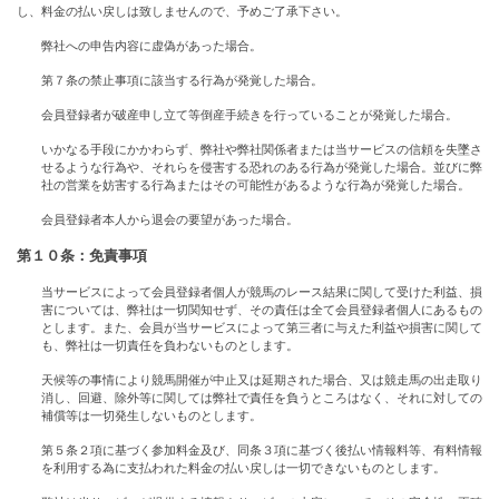
し、料金の払い戻しは致しませんので、予めご了承下さい。
弊社への申告内容に虚偽があった場合。
第７条の禁止事項に該当する行為が発覚した場合。
会員登録者が破産申し立て等倒産手続きを行っていることが発覚した場合。
いかなる手段にかかわらず、弊社や弊社関係者または当サービスの信頼を失墜さ
せるような行為や、それらを侵害する恐れのある行為が発覚した場合。並びに弊
社の営業を妨害する行為またはその可能性があるような行為が発覚した場合。
会員登録者本人から退会の要望があった場合。
第１０条：免責事項
当サービスによって会員登録者個人が競馬のレース結果に関して受けた利益、損
害については、弊社は一切関知せず、その責任は全て会員登録者個人にあるもの
とします。また、会員が当サービスによって第三者に与えた利益や損害に関して
も、弊社は一切責任を負わないものとします。
天候等の事情により競馬開催が中止又は延期された場合、又は競走馬の出走取り
消し、回避、除外等に関しては弊社で責任を負うところはなく、それに対しての
補償等は一切発生しないものとします。
第５条２項に基づく参加料金及び、同条３項に基づく後払い情報料等、有料情報
を利用する為に支払われた料金の払い戻しは一切できないものとします。