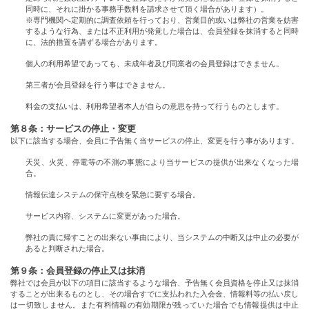
同時に、それに掛かる事務手数料を請求させて頂く場合があります）。
※専門機関へ定期的に調査依頼を行っており、営業目的或いは弊社の営業を妨害
するような行為、または不正利用が発覚した場合は、会員登録を抹消すると同時
に、法的措置を講ずる場合があります。
個人の利用希望であっても、未成年者及び同業者の会員登録はできません。
第三者が会員登録を行う事はできません。
料金の支払いは、利用希望者本人が自らの意思を持って行うものとします。
第８条：サービスの停止・変更
以下に該当する場合、会員に予告無く当サービスの停止、変更を行う事があります。
天災、火災、停電等の不測の事態により当サービスの提供が出来なくなった場
合。
情報伝達システムの保守点検を緊急に要する場合。
サービス内容、システムに変更があった場合。
弊社の責に帰すことの出来ない事由により、当システムの中断又は中止の必要が
あると判断された場合。
第９条：会員登録の停止又は抹消
弊社では会員が以下の項目に該当するような場合、予告無く会員資格を停止又は抹消
することが出来るものとし、その場合すでに支払われた入会金、情報料等の払い戻し
は一切致しません。また有料情報の有効期限が残っていた場合でも情報提供は中止