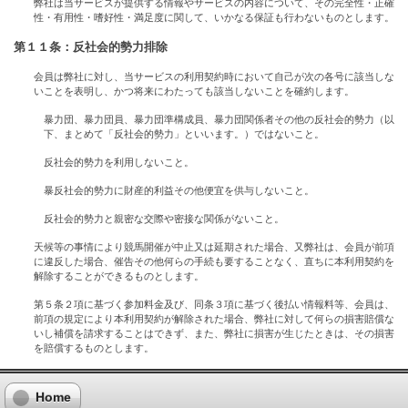
弊社は当サービスが提供する情報やサービスの内容について、その完全性・正確
性・有用性・嗜好性・満足度に関して、いかなる保証も行わないものとします。
第１１条：反社会的勢力排除
会員は弊社に対し、当サービスの利用契約時において自己が次の各号に該当しな
いことを表明し、かつ将来にわたっても該当しないことを確約します。
暴力団、暴力団員、暴力団準構成員、暴力団関係者その他の反社会的勢力（以
下、まとめて「反社会的勢力」といいます。）ではないこと。
反社会的勢力を利用しないこと。
暴反社会的勢力に財産的利益その他便宜を供与しないこと。
反社会的勢力と親密な交際や密接な関係がないこと。
天候等の事情により競馬開催が中止又は延期された場合、又弊社は、会員が前項
に違反した場合、催告その他何らの手続も要することなく、直ちに本利用契約を
解除することができるものとします。
第５条２項に基づく参加料金及び、同条３項に基づく後払い情報料等、会員は、
前項の規定により本利用契約が解除された場合、弊社に対して何らの損害賠償な
いし補償を請求することはできず、また、弊社に損害が生じたときは、その損害
を賠償するものとします。
Home