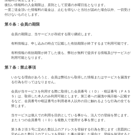
情報料が発生します。
後払い情報料の入金期限は、原則として翌週の水曜日迄となります。
一度ご送金頂いた情報料の返金は、止むを得ないと当社が認めた場合以外、一切受け
付けないものとします。
第６条：会員の期限
会員の期限は、当サービスが存続する限り継続します。
有料情報は、申し込みの時点で記載した有効期限が終了するまで利用可能です。
有料情報の有効期限が終了した後も、弊社が無料で提供する情報及びサービスが
利用可能となります。
第７条：禁止事項
いかなる理由があろうと、会員は弊社から取得した情報またはサービスを漏洩す
る行為を行ってはなりません。
会員が当サービスを利用する際に取得した会員番号（ＩＤ）・暗証番号（ＰＡＳ
Ｓ）は、取得した本人のみ利用可能とします。第三者への漏洩や掲示板へ記載す
るなど、会員番号や暗証番号が利用者本人以外の目に触れるような行為の全てを
禁じます。
当サービスは個人での利用を目的としている事から、法人での登録を禁じます。
また１つの会員番号（ＩＤ）を複数人で使用する事を禁じます。
第３条２項３号に定めた数以上のアドレスを登録する行為を禁じます（意図的に
定められた数以上のアドレスを登録した事が発覚した場合は、登録を抹消すると